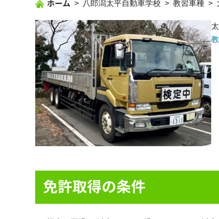
ホーム
八郎潟太平自動車学校
教習車種
太
教
免許取得の条件