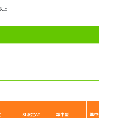
以上
定
8t限定AT
準中型
準中型5t