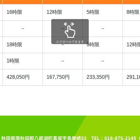
16時限
12時限
5時限
8時限
－
－
－
スクロールできます
18時限
－
9時限
12時
1時限
－
－
428,050円
167,750円
233,350円
291,
秋田県南秋田郡八郎潟町真坂字鳥屋崎33
TEL：
018-875-2145
（