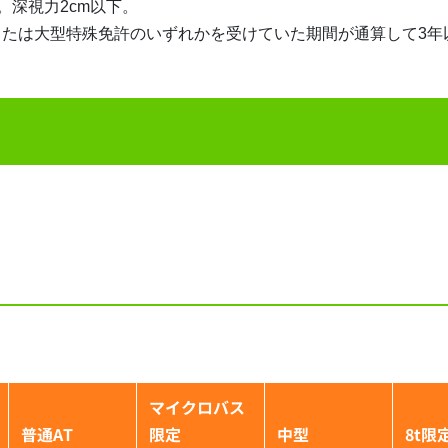
。深視力2cm以下。
または大型特殊免許のいずれかを受けていた期間が通算して3年
マイクロバス
普通AT
限定
中型
8t限